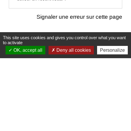
Signaler une erreur sur cette page
This site uses cookies and gives you control over what you want
to activate
Nous contacter
OK, accept all
Deny all cookies
Personalize
Commune de Puylaurens
1 rue de la Mairie
81700 Puylaurens - FRANCE
+33 5 63 75 00 18
Contact par formulaire