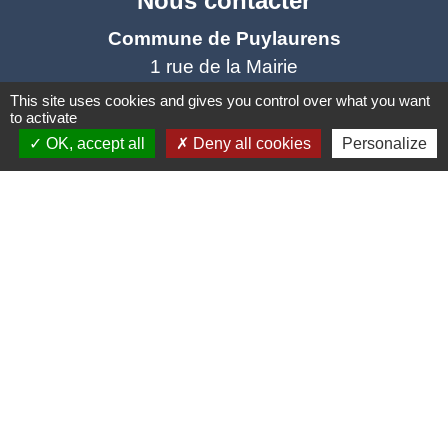
Nous contacter
Commune de Puylaurens
1 rue de la Mairie
81700 Puylaurens - FRANCE
This site uses cookies and gives you control over what you want
to activate
+33 5 63 75 00 18
OK, accept all
Deny all cookies
Personalize
Contact par formulaire
Mentions légales
-
Politique de confidentialité
-
Accessibilité
-
Plan du site
-
Gestion des cookies