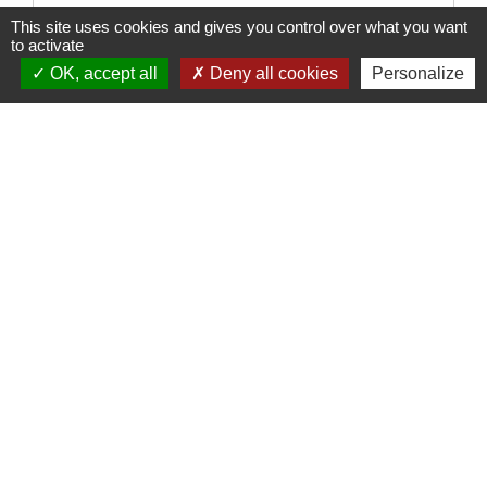
Particuliers
This site uses cookies and gives you control over what you want
to activate
Comment bénéficier d'un avocat commis
OK, accept all
Deny all cookies
Personalize
d'office ?
L'avocat est-il obligatoire dans un procès
pénal ?
Signaler une erreur sur cette page
Nous contacter
Commune de Puylaurens
1 rue de la Mairie
81700 Puylaurens - FRANCE
+33 5 63 75 00 18