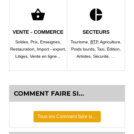
shopping_basket
pie_chart
VENTE - COMMERCE
SECTEURS
Soldes,
Prix,
Enseignes,
Tourisme,
BTP
,
Agriculture,
Restauration,
Import - export,
Poids lourds,
Taxi,
Édition,
Litiges,
Vente en ligne…
Artistes,
Sécurité, …
COMMENT FAIRE SI…
Tous les Comment faire si…