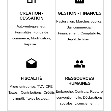
CRÉATION -
GESTION - FINANCES
CESSATION
Facturation,
Marchés publics,
Auto-entrepreneur,
Bail commercial,
Formalités,
Fonds de
Financement,
Comptabilité,
commerce,
Modification,
Dépôt de bilan…
Reprise…
drafts
people
FISCALITÉ
RESSOURCES
HUMAINES
Micro-entreprise,
TVA,
CFE,
Embauche,
Contrats,
Rupture
Taxes - Contributions,
Crédits
conventionnelle,
Déclarations
d’impôt,
Taxes locales…
sociales,
Licenciement…