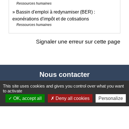
Ressources humaines
Bassin d'emploi à redynamiser (BER) :
exonérations d'impôt et de cotisations
Ressources humaines
Signaler une erreur sur cette page
Nous contacter
Commune de Puylaurens
This site uses cookies and gives you control over what you want
to activate
1 rue de la Mairie
OK, accept all
Deny all cookies
Personalize
81700 Puylaurens - FRANCE
+33 5 63 75 00 18
Contact par formulaire