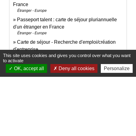
France
Étranger - Europe
Passeport talent : carte de séjour pluriannuelle
d'un étranger en France
Étranger - Europe
Carte de séjour - Recherche d'emploi/création
d'entreprise
This site uses cookies and gives you control over what you want
Étranger - Europe
to activate
Immatriculation à la Sécurité sociale pour un
OK, accept all
Deny all cookies
Personalize
salarié qui arrive en France
Social - Santé
Procédure et formalités d'embauche d'un salarié
Ressources humaines
Pour en savoir plus
Portail du gouvernement sur la préparation au