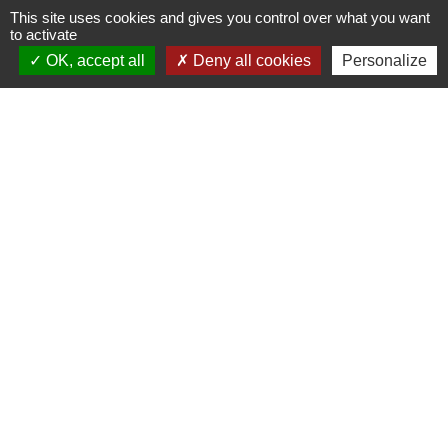
This site uses cookies and gives you control over what you want
Nous contacter
to activate
OK, accept all
Deny all cookies
Personalize
Commune de Puylaurens
1 rue de la Mairie
81700 Puylaurens - FRANCE
+33 5 63 75 00 18
Contact par formulaire
Mentions légales
-
Politique de confidentialité
-
Accessibilité
-
Plan du site
-
Gestion des cookies