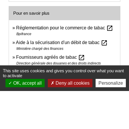
Pour en savoir plus
open_in_new
Réglementation pour le commerce de tabac
Bpifrance
open_in_new
Aide à la sécurisation d'un débit de tabac
Ministère chargé des finances
open_in_new
Fournisseurs agréés de tabac
Direction générale des douanes et des droits indirects
This site uses cookies and gives you control over what you want
open_in_new
Prix de vente au détail du tabac manufacturé
to activate
Direction générale des douanes et des droits indirects
OK, accept all
Deny all cookies
Personalize
Achat d'un fonds de commerce : les étapes clés
open_in_new
Ministère chargé des finances
Les solutions pour financer votre reprise
open_in_new
d'entreprise
Ministère chargé des finances