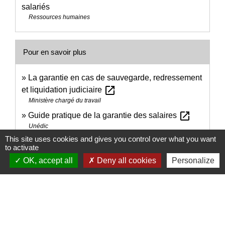
salariés
Ressources humaines
Pour en savoir plus
La garantie en cas de sauvegarde, redressement
open_in_new
et liquidation judiciaire
Ministère chargé du travail
open_in_new
Guide pratique de la garantie des salaires
Unédic
This site uses cookies and gives you control over what you want
Centre d'information sur la prévention des
to activate
open_in_new
difficultés des entreprises (CIP)
OK, accept all
Deny all cookies
Personalize
Conseil supérieur de l'Ordre des experts-comptables
Signaler une erreur sur cette page