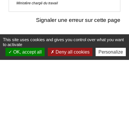
Ministère chargé du travail
Signaler une erreur sur cette page
This site uses cookies and gives you control over what you want
to activate
Nous contacter
OK, accept all
Deny all cookies
Personalize
Commune de Puylaurens
1 rue de la Mairie
81700 Puylaurens - FRANCE
+33 5 63 75 00 18
Contact par formulaire