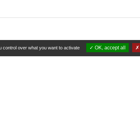
 control over what you want to activate
OK, accept all
Nous contacter
Commune de Puylaurens
1 rue de la Mairie
81700 Puylaurens - FRANCE
+33 5 63 75 00 18
Contact par formulaire