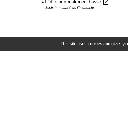
open_in_new
L'offre anormalement basse
Ministère chargé de l'économie
This site uses cookies and gives you