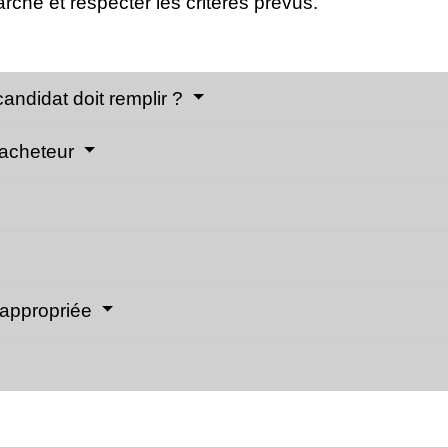
arché et respecter les critères prévus.
candidat doit remplir ?
'acheteur
inappropriée