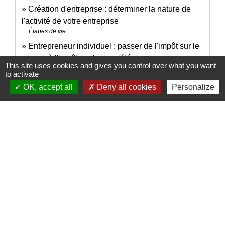
Création d'entreprise : déterminer la nature de
l'activité de votre entreprise
Étapes de vie
Entrepreneur individuel : passer de l'impôt sur le
revenu à l'impôt sur les sociétés
This site uses cookies and gives you control over what you want
Fiscalité
to activate
OK, accept all
Deny all cookies
Personalize
Signaler une erreur sur cette page
Nous contacter
Commune de Puylaurens
1 rue de la Mairie
81700 Puylaurens - FRANCE
+33 5 63 75 00 18