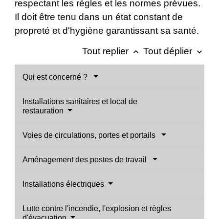
respectant les règles et les normes prévues.
Il doit être tenu dans un état constant de
propreté et d'hygiène garantissant sa santé.
Tout replier
Tout déplier
keyboard_arrow_up
keyboard_arrow_down
Qui est concerné ?
Installations sanitaires et local de
restauration
Voies de circulations, portes et portails
Aménagement des postes de travail
Installations électriques
Lutte contre l'incendie, l'explosion et règles
d'évacuation