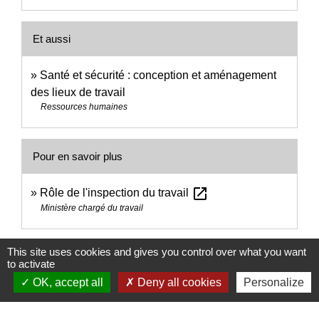
Et aussi
Santé et sécurité : conception et aménagement
des lieux de travail
Ressources humaines
Pour en savoir plus
open_in_new
Rôle de l'inspection du travail
Ministère chargé du travail
Signaler une erreur sur cette page
This site uses cookies and gives you control over what you want
to activate
OK, accept all
Deny all cookies
Personalize