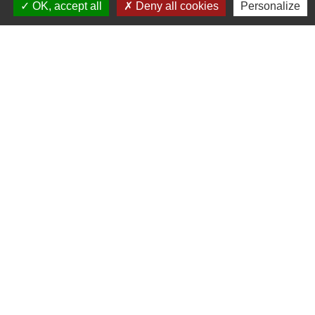
OK, accept all
Deny all cookies
Personalize
1 rue de la Mairie
81700 Puylaurens - FRANCE
+33 5 63 75 00 18
Contact par formulaire
Mentions légales
-
Politique de confidentialité
-
Accessibilité
-
Plan du site
-
Gestion des cookies
Site créé en partenariat avec Réseau des Communes