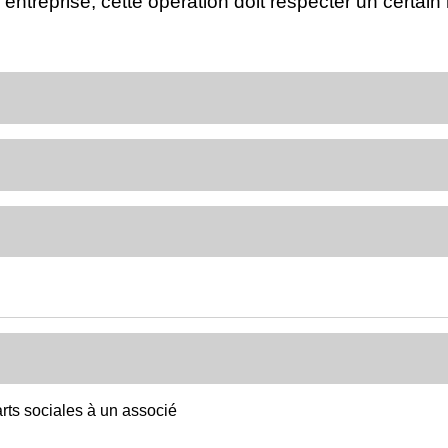
l'entreprise, cette opération doit respecter un certai
arts sociales à un associé