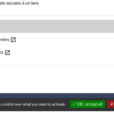
rts sociales à un tiers
open_in_new
levées
open_in_new
aux
Nous contacter
 control over what you want to activate
OK, accept all
Commune de Puylaurens