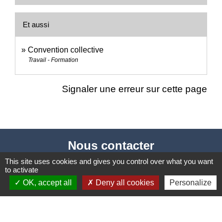
Et aussi
Convention collective
Travail - Formation
Signaler une erreur sur cette page
Nous contacter
This site uses cookies and gives you control over what you want
Commune de Puylaurens
to activate
1 rue de la Mairie
OK, accept all
Deny all cookies
Personalize
81700 Puylaurens - FRANCE
+33 5 63 75 00 18