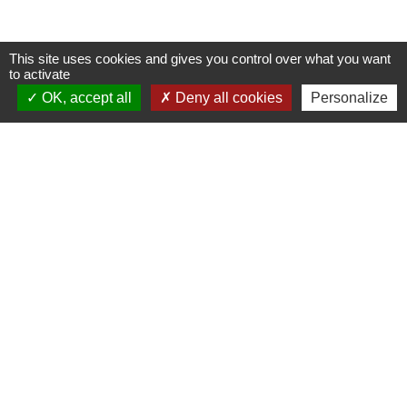
This site uses cookies and gives you control over what you want
to activate
Nous contacter
OK, accept all
Deny all cookies
Personalize
Commune de Puylaurens
1 rue de la Mairie
81700 Puylaurens - FRANCE
+33 5 63 75 00 18
Contact par formulaire
Mentions légales
-
Politique de confidentialité
-
Accessibilité
-
Plan du site
-