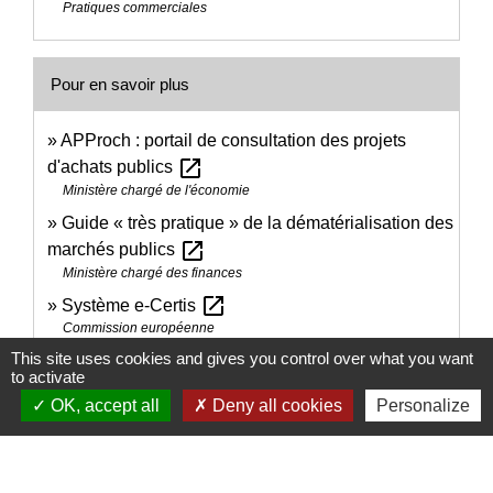
Pratiques commerciales
Pour en savoir plus
APProch : portail de consultation des projets
open_in_new
d'achats publics
Ministère chargé de l'économie
Guide « très pratique » de la dématérialisation des
open_in_new
marchés publics
Ministère chargé des finances
open_in_new
Système e-Certis
Commission européenne
This site uses cookies and gives you control over what you want
Guide de constitution du dossier d'offre et de
to activate
open_in_new
candidature
OK, accept all
Deny all cookies
Personalize
Direction de l'information légale et administrative (Dila) - Première
ministre
Signaler une erreur sur cette page