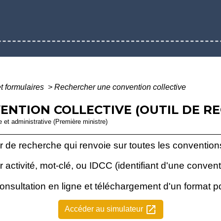
et formulaires
>
Rechercher une convention collective
NTION COLLECTIVE (OUTIL DE R
le et administrative (Première ministre)
de recherche qui renvoie sur toutes les conventions 
activité, mot-clé, ou IDCC (identifiant d'une conventi
onsultation en ligne et téléchargement d'un format pd
open_in_new
Accéder au simulateur