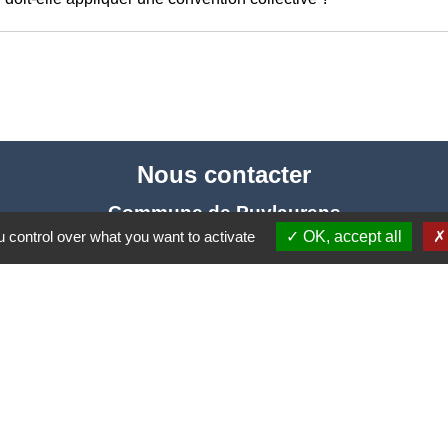
Nous contacter
Commune de Puylaurens
 control over what you want to activate
OK, accept all
1 rue de la Mairie
81700 Puylaurens - FRANCE
+33 5 63 75 00 18
Contact par formulaire