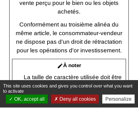
vente perçu pour le bien ou les objets
achetés.
Conformément au troisième alinéa du
même article, le consommateur-vendeur
ne dispose pas d'un droit de rétractation
pour les opérations d'or investissement.
À noter
edit
La taille de caractère utilisée doit être
au moins de corps 12.
This site uses cookies and gives you control over what you want
to activate
OK, accept all
Deny all cookies
Personalize
POUR TOUTE EXPLICATION,