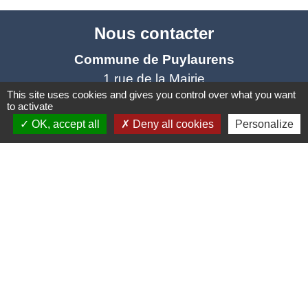
Nous contacter
Commune de Puylaurens
1 rue de la Mairie
This site uses cookies and gives you control over what you want
81700 Puylaurens - FRANCE
to activate
+33 5 63 75 00 18
OK, accept all
Deny all cookies
Personalize
Contact par formulaire
Mentions légales
-
Politique de confidentialité
-
Accessibilité
-
Plan du site
-
Gestion des cookies