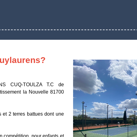
Puylaurens?
ENS CUQ-TOULZA T.C de
issement la Nouvelle 81700
sets et 2 terres battues dont une
n compétition, pour enfants et