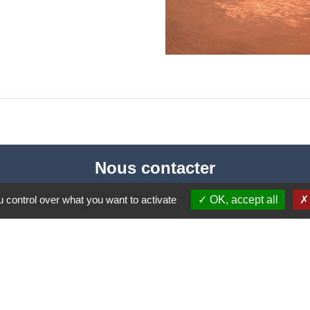
Nous contacter
Commune de Puylaurens
 control over what you want to activate
OK, accept all
1 rue de la Mairie
81700 Puylaurens - FRANCE
+33 5 63 75 00 18
Contact par formulaire