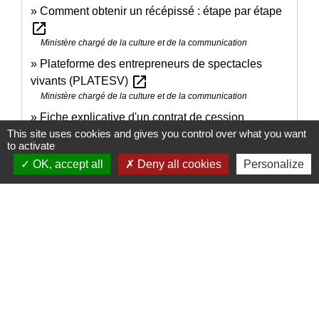
Comment obtenir un récépissé : étape par étape
open_in_new
Ministère chargé de la culture et de la communication
Plateforme des entrepreneurs de spectacles
open_in_new
vivants (PLATESV)
Ministère chargé de la culture et de la communication
Fiche explicative d'un contrat de cession
open_in_new
This site uses cookies and gives you control over what you want
d'exploitation d'un spectacle
to activate
Centre national de la danse (CND)
OK, accept all
Deny all cookies
Personalize
Signaler une erreur sur cette page
Nous contacter
Commune de Puylaurens