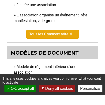
Je crée une association
L'association organise un événement : fête,
manifestation, vide-grenier
Tous les Comment faire si…
MODÈLES DE DOCUMENT
Modèle de règlement intérieur d'une
association
This site uses cookies and gives you control over what you want
Modèle de statuts d'association reconnue
to activate
d'utilité publique
OK, accept all
Deny all cookies
Personalize
Attestation sur l'honneur d'un particulier de
non-participation à 2 autres ventes au déballage