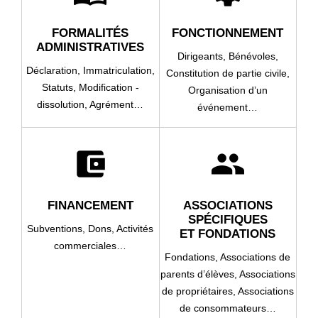
FORMALITÉS
FONCTIONNEMENT
ADMINISTRATIVES
Dirigeants,
Bénévoles,
Déclaration,
Immatriculation,
Constitution de partie civile,
Statuts,
Modification -
Organisation d’un
dissolution,
Agrément…
événement…
account_balance_wallet
group
FINANCEMENT
ASSOCIATIONS
SPÉCIFIQUES
Subventions,
Dons,
Activités
ET FONDATIONS
commerciales…
Fondations,
Associations de
parents d’élèves,
Associations
de propriétaires,
Associations
de consommateurs…