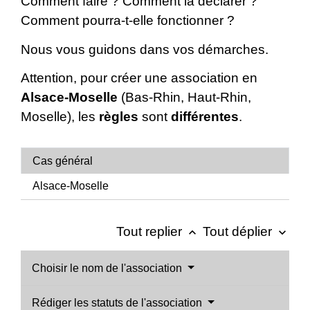
Comment faire ? Comment la déclarer ?
Comment pourra-t-elle fonctionner ?
Nous vous guidons dans vos démarches.
Attention, pour créer une association en
Alsace-Moselle
(Bas-Rhin, Haut-Rhin,
Moselle), les
règles
sont
différentes
.
Cas général
Alsace-Moselle
Tout replier
Tout déplier
keyboard_arrow_up
keyboard_arrow_down
Choisir le nom de l'association
Rédiger les statuts de l'association