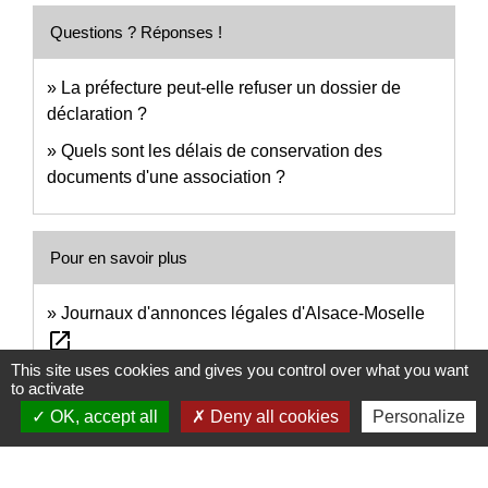
Questions ? Réponses !
La préfecture peut-elle refuser un dossier de
déclaration ?
Quels sont les délais de conservation des
documents d'une association ?
Pour en savoir plus
Journaux d'annonces légales d'Alsace-Moselle
open_in_new
Alsace Mouvement associatif
This site uses cookies and gives you control over what you want
to activate
Guide pratique : créer une association en Alsace-
OK, accept all
Deny all cookies
Personalize
open_in_new
Moselle
Alsace Mouvement associatif