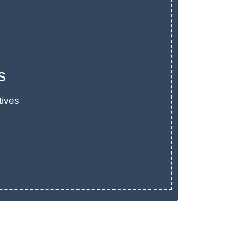
s
tives