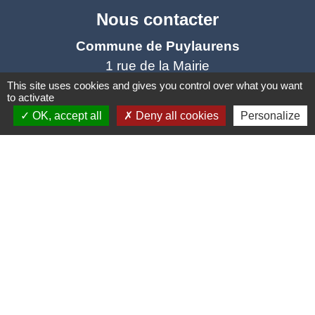
Nous contacter
Commune de Puylaurens
1 rue de la Mairie
81700 Puylaurens - FRANCE
This site uses cookies and gives you control over what you want
to activate
+33 5 63 75 00 18
OK, accept all
Deny all cookies
Personalize
Contact par formulaire
Mentions légales
-
Politique de confidentialité
-
Accessibilité
-
Plan du site
-
Gestion des cookies