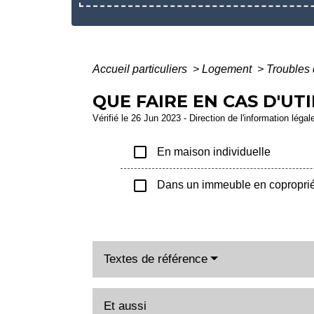
Accueil particuliers
>
Logement
>
Troubles
QUE FAIRE EN CAS D'UT
Vérifié le 26 Jun 2023 - Direction de l'information légal
check_box_outline_blank
En maison individuelle
check_box_outline_blank
Dans un immeuble en coproprié
Textes de référence
Et aussi