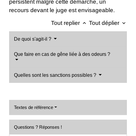
persistent malgré cette démarche, un
recours devant le juge est envisageable.
Tout replier
Tout déplier
keyboard_arrow_up
keyboard_arrow_down
De quoi s'agit-il ?
Que faire en cas de gêne liée à des odeurs ?
Quelles sont les sanctions possibles ?
Textes de référence
Questions ? Réponses !