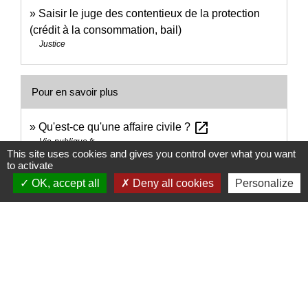
Saisir le juge des contentieux de la protection
(crédit à la consommation, bail)
Justice
Pour en savoir plus
open_in_new
Qu'est-ce qu'une affaire civile ?
Vie-publique.fr
This site uses cookies and gives you control over what you want
open_in_new
Le recouvrement amiable des créances
to activate
Institut national de la consommation (INC)
OK, accept all
Deny all cookies
Personalize
Signaler une erreur sur cette page
Nous contacter