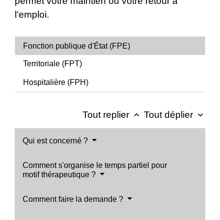
permet votre maintien ou votre retour à
l'emploi.
Fonction publique d'État (FPE)
Territoriale (FPT)
Hospitalière (FPH)
Tout replier
Tout déplier
keyboard_arrow_up
keyboard_arrow_down
Qui est concerné ?
Comment s'organise le temps partiel pour
motif thérapeutique ?
Comment faire la demande ?