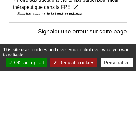
open_in_new
thérapeutique dans la FPE
Ministère chargé de la fonction publique
Signaler une erreur sur cette page
This site uses cookies and gives you control over what you want
to activate
OK, accept all
Deny all cookies
Personalize
Nous contacter
Commune de Puylaurens
1 rue de la Mairie
81700 Puylaurens - FRANCE
+33 5 63 75 00 18
Contact par formulaire