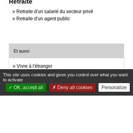
Retraite
Retraite d'un salarié du secteur privé
Retraite d'un agent public
Et aussi
Vivre à l'étranger
Étranger - Europe
This site uses cookies and gives you control over what you want
to activate
Chômage : démarches auprès de Pôle emploi
Social - Santé
OK, accept all
Deny all cookies
Personalize
Signaler une erreur sur cette page