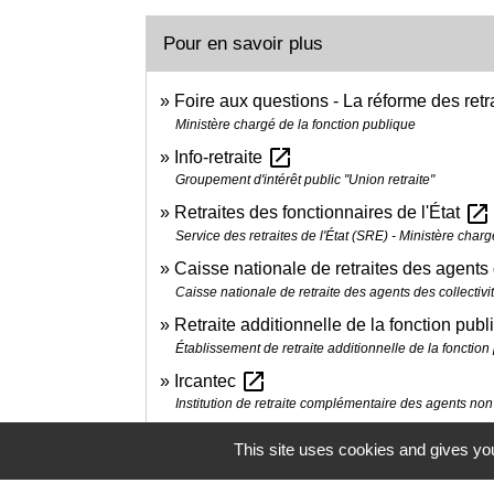
Pour en savoir plus
Foire aux questions - La réforme des retr
Ministère chargé de la fonction publique
open_in_new
Info-retraite
Groupement d'intérêt public "Union retraite"
open_in_new
Retraites des fonctionnaires de l'État
Service des retraites de l'État (SRE) - Ministère cha
Caisse nationale de retraites des agents
Caisse nationale de retraite des agents des collecti
Retraite additionnelle de la fonction pu
Établissement de retraite additionnelle de la fonctio
open_in_new
Ircantec
Institution de retraite complémentaire des agents non ti
This site uses cookies and gives you
Comment faire si...