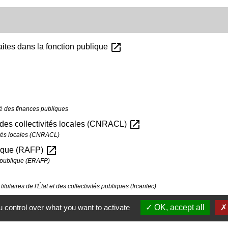
open_in_new
aites dans la fonction publique
rgé des finances publiques
open_in_new
 des collectivités locales (CNRACL)
vités locales (CNRACL)
open_in_new
blique (RAFP)
n publique (ERAFP)
tulaires de l'État et des collectivités publiques (Ircantec)
 control over what you want to activate
OK, accept all