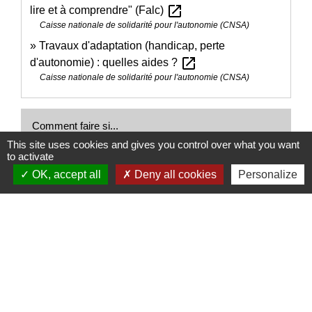
open_in_new
lire et à comprendre" (Falc)
Caisse nationale de solidarité pour l'autonomie (CNSA)
Travaux d'adaptation (handicap, perte
open_in_new
d'autonomie) : quelles aides ?
Caisse nationale de solidarité pour l'autonomie (CNSA)
Comment faire si...
This site uses cookies and gives you control over what you want
to activate
Je suis en situation de handicap
OK, accept all
Deny all cookies
Personalize
Signaler une erreur sur cette page
Nous contacter
Commune de Puylaurens