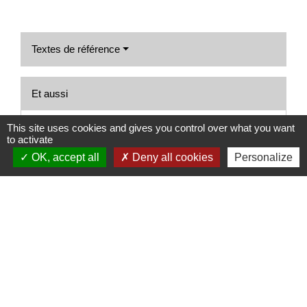
Textes de référence
Et aussi
This site uses cookies and gives you control over what you want
Temps de travail dans la fonction publique
to activate
Travail - Formation
OK, accept all
Deny all cookies
Personalize
Signaler une erreur sur cette page
Nous contacter
Commune de Puylaurens
1 rue de la Mairie