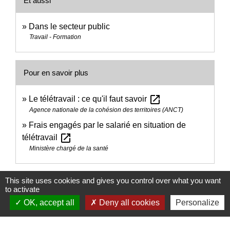
Et aussi
Dans le secteur public
Travail - Formation
Pour en savoir plus
open_in_new
Le télétravail : ce qu'il faut savoir
Agence nationale de la cohésion des territoires (ANCT)
Frais engagés par le salarié en situation de
open_in_new
télétravail
Ministère chargé de la santé
Signaler une erreur sur cette page
This site uses cookies and gives you control over what you want
to activate
OK, accept all
Deny all cookies
Personalize