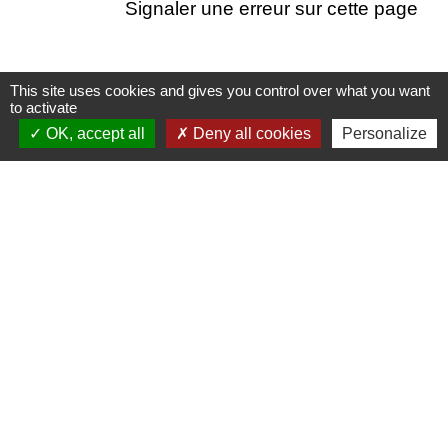
Signaler une erreur sur cette page
This site uses cookies and gives you control over what you want
to activate
Nous contacter
OK, accept all
Deny all cookies
Personalize
Commune de Puylaurens
1 rue de la Mairie
81700 Puylaurens - FRANCE
+33 5 63 75 00 18
Contact par formulaire
Mentions légales
-
Politique de confidentialité
-