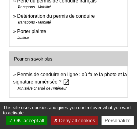
Perte du permis de conduire français
Transports - Mobilité
Détérioration du permis de conduire
Transports - Mobilité
Porter plainte
Justice
Pour en savoir plus
Permis de conduire en ligne : où faire la photo et la
open_in_new
signature numérisée ?
Ministère chargé de l'intérieur
Signaler une erreur sur cette page
This site uses cookies and gives you control over what you want
to activate
OK, accept all
Deny all cookies
Personalize