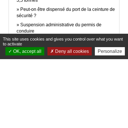
3,5 tonnes
Peut-on être dispensé du port de la ceinture de
sécurité ?
Suspension administrative du permis de
conduire
This site uses cookies and gives you control over what you want
Suspension judiciaire du permis de conduire
to activate
OK, accept all
Deny all cookies
Personalize
Signaler une erreur sur cette page
Nous contacter
Commune de Puylaurens
1 rue de la Mairie
81700 Puylaurens - FRANCE
+33 5 63 75 00 18