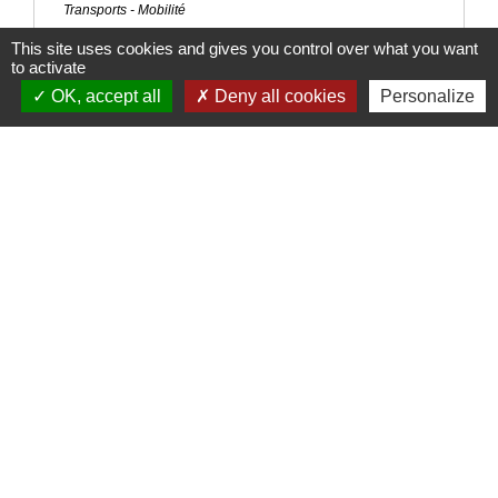
Transports - Mobilité
Annulation judiciaire du permis de conduire après
This site uses cookies and gives you control over what you want
to activate
une infraction
Transports - Mobilité
OK, accept all
Deny all cookies
Personalize
Permis de conduire et visite médicale pour raisons
de santé
Transports - Mobilité
Signaler une erreur sur cette page
Nous contacter
Commune de Puylaurens
1 rue de la Mairie
81700 Puylaurens - FRANCE