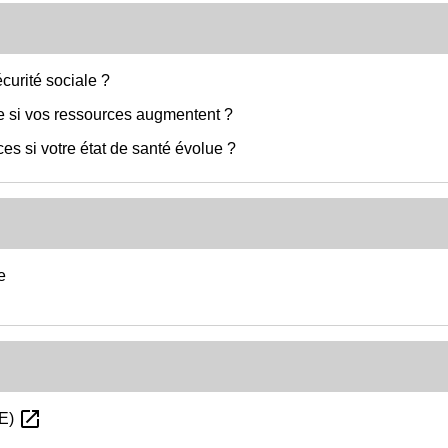
écurité sociale ?
ce si vos ressources augmentent ?
es si votre état de santé évolue ?
e
open_in_new
RE)