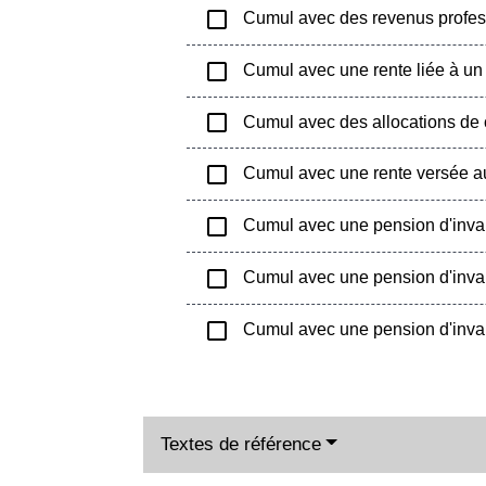
check_box_outline_blank
Cumul avec des revenus profes
check_box_outline_blank
Cumul avec une rente liée à un a
check_box_outline_blank
Cumul avec des allocations de
check_box_outline_blank
Cumul avec une rente versée au 
check_box_outline_blank
Cumul avec une pension d'invali
check_box_outline_blank
Cumul avec une pension d'invali
check_box_outline_blank
Cumul avec une pension d'invalid
Textes de référence