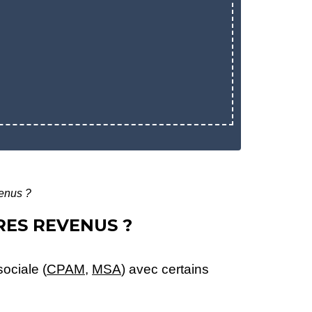
venus ?
RES REVENUS ?
ociale (
CPAM
,
MSA
) avec certains