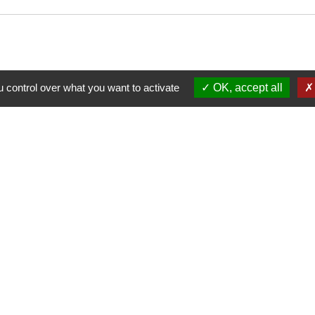
 control over what you want to activate
OK, accept all
Nous contacter
Commune de Puylaurens
1 rue de la Mairie
81700 Puylaurens - FRANCE
+33 5 63 75 00 18
Contact par formulaire