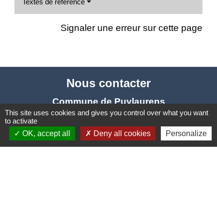
Textes de référence
Signaler une erreur sur cette page
Nous contacter
Commune de Puylaurens
This site uses cookies and gives you control over what you want
1 rue de la Mairie
to activate
81700 Puylaurens - FRANCE
OK, accept all
Deny all cookies
Personalize
+33 5 63 75 00 18
Contact par formulaire