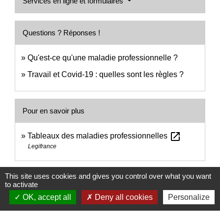
Services en ligne et formulaires
Questions ? Réponses !
Qu'est-ce qu'une maladie professionnelle ?
Travail et Covid-19 : quelles sont les règles ?
Pour en savoir plus
open_in_new
Tableaux des maladies professionnelles
Legifrance
Signaler une erreur sur cette page
This site uses cookies and gives you control over what you want
to activate
OK, accept all
Deny all cookies
Personalize