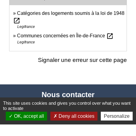
Catégories des logements soumis à la loi de 1948
open_in_new
Legifrance
open_in_new
Communes concernées en Île-de-France
Legifrance
Signaler une erreur sur cette page
Nous contacter
This site uses cookies and gives you control over what you want
Commune de Puylaurens
to activate
1 rue de la Mairie
OK, accept all
Deny all cookies
Personalize
81700 Puylaurens - FRANCE
+33 5 63 75 00 18