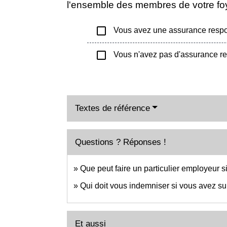
l'ensemble des membres de votre foy
check_box_outline_blank
Vous avez une assurance respons
check_box_outline_blank
Vous n'avez pas d'assurance res
Textes de référence
Questions ? Réponses !
Que peut faire un particulier employeur s
Qui doit vous indemniser si vous avez su
Et aussi