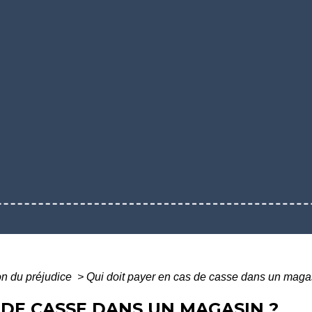
on du préjudice
>
Qui doit payer en cas de casse dans un maga
 DE CASSE DANS UN MAGASIN ?