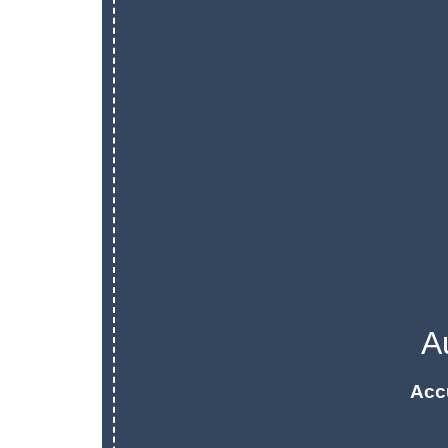
A
Acc