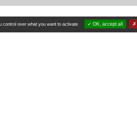
 control over what you want to activate
OK, accept all
Nous contacter
Commune de Puylaurens
1 rue de la Mairie
81700 Puylaurens - FRANCE
+33 5 63 75 00 18
Contact par formulaire