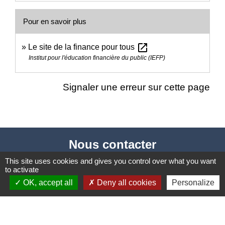
Pour en savoir plus
open_in_new
Le site de la finance pour tous
Institut pour l'éducation financière du public (IEFP)
Signaler une erreur sur cette page
Nous contacter
This site uses cookies and gives you control over what you want
Commune de Puylaurens
to activate
1 rue de la Mairie
OK, accept all
Deny all cookies
Personalize
81700 Puylaurens - FRANCE
+33 5 63 75 00 18
Contact par formulaire