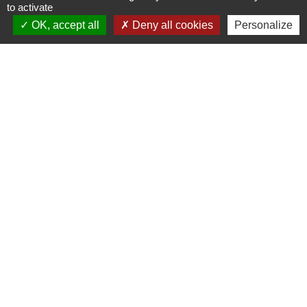
to activate
Commune de Puylaurens
OK, accept all
Deny all cookies
Personalize
1 rue de la Mairie
81700 Puylaurens - FRANCE
+33 5 63 75 00 18
Contact par formulaire
Mentions légales
-
Politique de confidentialité
-
Accessibilité
-
Plan du site
-
Gestion des cookies