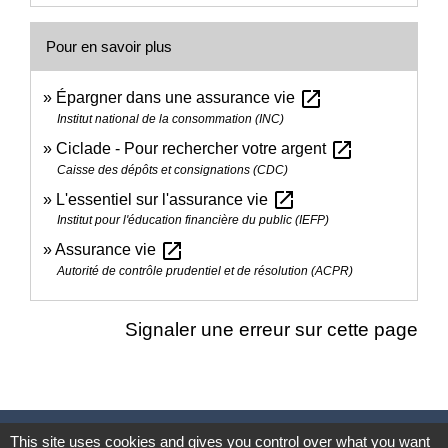
Pour en savoir plus
open_in_new
Épargner dans une assurance vie
Institut national de la consommation (INC)
open_in_new
Ciclade - Pour rechercher votre argent
Caisse des dépôts et consignations (CDC)
open_in_new
L'essentiel sur l'assurance vie
Institut pour l'éducation financière du public (IEFP)
open_in_new
Assurance vie
Autorité de contrôle prudentiel et de résolution (ACPR)
Signaler une erreur sur cette page
Nous contacter
This site uses cookies and gives you control over what you want