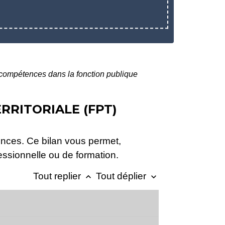
 compétences dans la fonction publique
RRITORIALE (FPT)
ences. Ce bilan vous permet,
essionnelle ou de formation.
Tout replier
Tout déplier
keyboard_arrow_up
keyboard_arrow_down