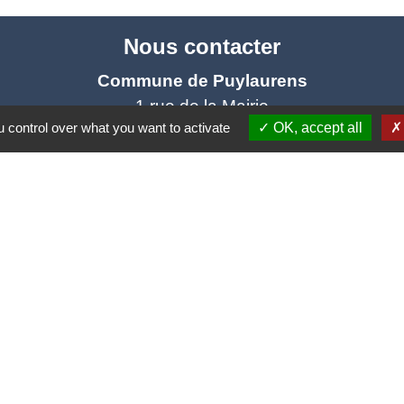
Nous contacter
Commune de Puylaurens
1 rue de la Mairie
 control over what you want to activate
OK, accept all
81700 Puylaurens - FRANCE
+33 5 63 75 00 18
Contact par formulaire
tique de confidentialité
-
Accessibilité
-
Plan du site
Site créé en partenariat avec Réseau des Communes