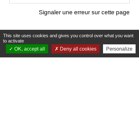
Signaler une erreur sur cette page
This site uses cookies and gives you control over what you want
to activate
Nous contacter
OK, accept all
Deny all cookies
Personalize
Commune de Puylaurens
1 rue de la Mairie
81700 Puylaurens - FRANCE
+33 5 63 75 00 18
Contact par formulaire